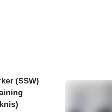
nda
Company
Kenapa Tsubasa
Partne
rker (SSW)
aining
knis)