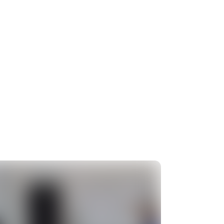
rship
Blog
Kontak kami
ID