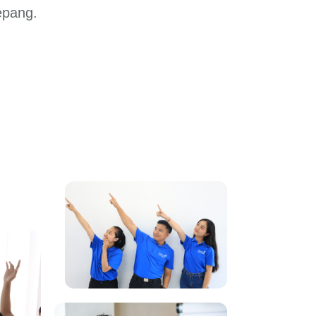
epang.