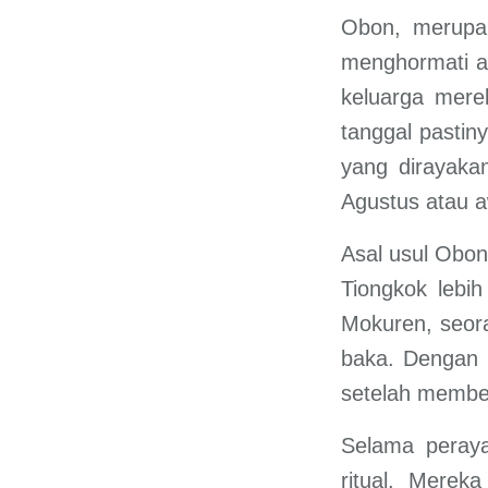
Obon, merupak
menghormati ar
keluarga mere
tanggal pastin
yang dirayaka
Agustus atau a
Asal usul Obon
Tiongkok lebih
Mokuren, seor
baka. Dengan 
setelah membe
Selama peraya
ritual. Mere