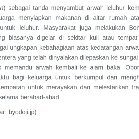
in
) sebagai tanda menyambut arwah leluhur kem
eluarga menyiapkan makanan di altar rumah ata
ntuk leluhur. Masyarakat juga melakukan Bon
ang biasanya digelar di sekitar kuil atau tempa
agai ungkapan kebahagiaan atas kedatangan arwah
 lentera yang telah dinyalakan dilepaskan ke sungai
uk memandu arwah kembali ke alam baka. Obo
tu bagi keluarga untuk berkumpul dan mengho
esempatan untuk merayakan dan melestarikan trad
 selama berabad-abad.
: byodoji.jp)