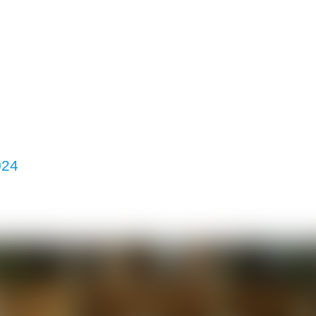
nda
Company
Kenapa Tsubasa
Partne
024