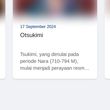
17 September 2024
Otsukimi
Tsukimi, yang dimulai pada
photo/16081-
periode Nara (710-794 M),
mulai menjadi perayaan resmi
pada periode Heian (794-1185).
Tradisi ini…