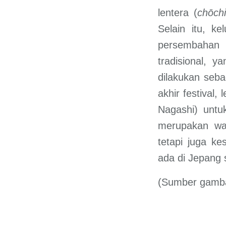
lentera (
chōch
Selain itu, k
persembahan u
tradisional, y
dilakukan seb
akhir festival,
Nagashi) unt
merupakan wak
tetapi juga k
ada di Jepang
(Sumber gambar