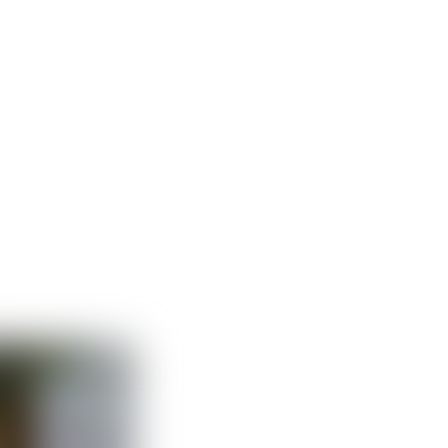
rship
Blog
Kontak kami
ID