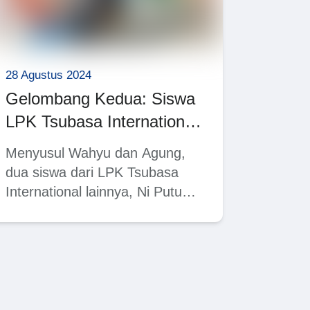
28 Agustus 2024
Gelombang Kedua: Siswa
LPK Tsubasa International
Siap Menyusul Rekan
Menyusul Wahyu dan Agung,
Berkarier di Jepang
dua siswa dari LPK Tsubasa
International lainnya, Ni Putu
Eka Widiasari (Eka), dan Ni…