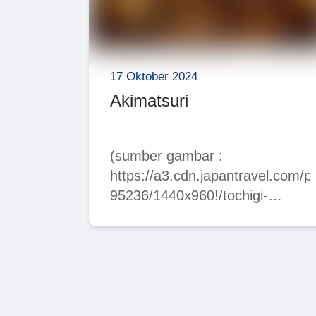
17 Oktober 2024
Akimatsuri
(sumber gambar :
https://a3.cdn.japantravel.com/
95236/1440x960!/tochigi-
kanuma-buttuke-aki-matsuri-
95236.jpg) ～Nihon Matsu
Tourou Matsuri (Festival
Lentera – Nihonmatsu)～
Akimatsuri atau Akimatsu
adalah istilah yang…