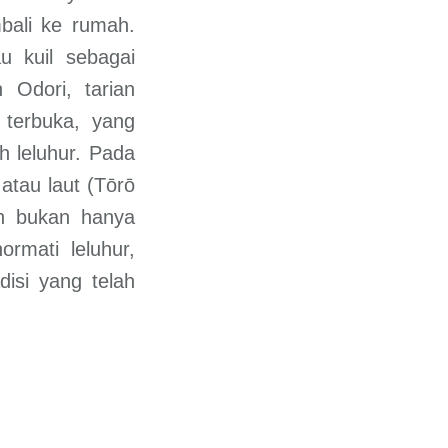
bali ke rumah.
u kuil sebagai
 Odori, tarian
t terbuka, yang
 leluhur. Pada
 atau laut (Tōrō
n bukan hanya
rmati leluhur,
isi yang telah